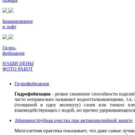
пожара
Браширование
и лофт
Гидро-
фобизация
НАШИ ЦЕНЫ
ФОТО РАБОТ
Гидрофобизация
Гидрофобизация
- резкое снижение способности издели
часто неправильно называют водоотталкивающими, т.к. 
(толщиной в одну молекулу) слоев или тонких плен
взаимодействующих с водой, но прочно удерживающихся
Абразивоструйная очистка при антикоррозийной защите
Многолетняя практика показывает, что даже самые лучш