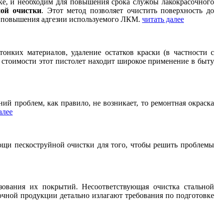
ке, и необходим для повышения срока службы лакокрасочного
ной очистки
. Этот метод позволяет очистить поверхность до
ля повышения адгезии используемого ЛКМ.
читать далее
онких материалов, удаление остатков краски (в частности с
ой стоимости этот пистолет находит широкое применение в быту
й проблем, как правило, не возникает, то ремонтная окраска
алее
ощи пескоструйной очистки для того, чтобы решить проблемы
зования их покрытий. Несоответствующая очистка стальной
чной продукции детально излагают требования по подготовке