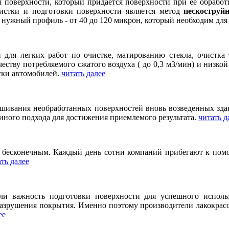
 поверхности, который придается поверхности при её обработ
истки и подготовки поверхности является метод
пескоструй
ти нужный профиль - от 40 до 120 микрон, который необходим д
для легких работ по очистке, матированию стекла, очистка т
честву потребляемого сжатого воздуха ( до 0,3 м3/мин) и низк
ски автомобилей.
читать далее
шивания необработанных поверхностей вновь возведенных здани
иного подхода для достижения приемлемого результата.
читать д
я бесконечным. Каждый день сотни компаний прибегают к пом
ть далее
ли важность подготовки поверхности для успешного исполь
азрушения покрытия. Именно поэтому производители лакокрасо
ее