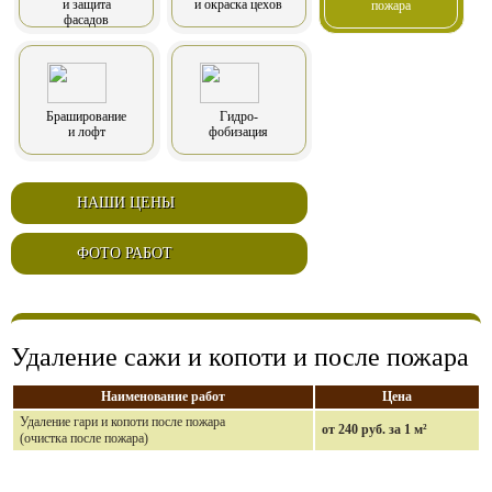
и защита
и окраска цехов
пожара
фасадов
Браширование
Гидро-
и лофт
фобизация
НАШИ ЦЕНЫ
ФОТО РАБОТ
Удаление сажи и копоти и после пожара
Наименование работ
Цена
Удаление гари и копоти после пожара
от 240 руб. за 1 м²
(очистка после пожара)