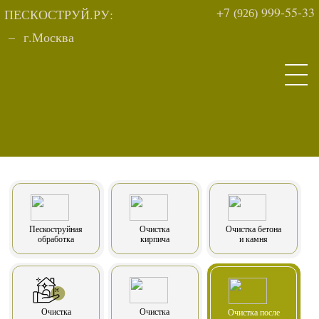
+7
999-55-33
ПЕСКОСТРУЙ.РУ:
(926)
–
г.
Москва
Пескоструйная
Очистка
Очистка бетона
обработка
кирпича
и камня
Очистка
Очистка
Очистка после