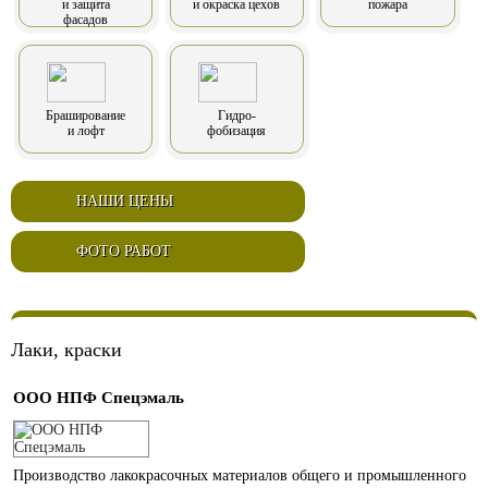
и защита
и окраска цехов
пожара
фасадов
Браширование
Гидро-
и лофт
фобизация
НАШИ ЦЕНЫ
ФОТО РАБОТ
Лаки, краски
ООО НПФ Спецэмаль
Производство лакокрасочных материалов общего и промышленного