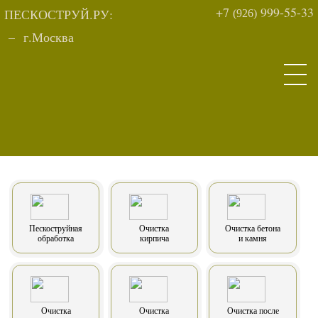
+7
999-55-33
ПЕСКОСТРУЙ.РУ:
(926)
–
г.
Москва
Пескоструйная
Очистка
Очистка бетона
обработка
кирпича
и камня
Очистка
Очистка
Очистка после